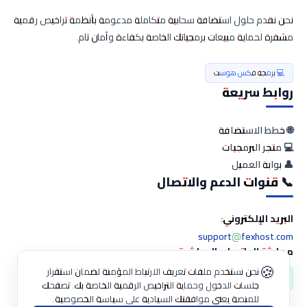
نحن نقدم حلول استضافة سحابية متكاملة مدعومة بأنظمة تراخيص رقمية
مشفرة لحماية مبيعات برمجياتك الخاصة بكفاءة وأمان تام.
💻 برمجة فكس هوست
كربت محمي
220.00 $
روابط سريعة
ج المحاسبة العائلي للاسر المنتجة
🌐 خطط الاستضافة
💻 متجر البرمجيات
👤 بوابة العميل
📞 قنوات الدعم والاتصال
ق تنبيها... للمزيد اضغط معاينة
البريد الإلكتروني:
support@fexhost.com
👁️ المميزات والمعاينة
🛒 شراء وتفعيل الآن
محادثة الواتساب المباشرة:
🍪
نحن نستخدم ملفات تعريف الارتباط المؤمنة لضمان استقرار
💬 اضغط هنا للدردشة المباشرة
جلسات الدخول وحماية التراخيص الرقمية الخاصة بك. تصفحك
للمنصة يعني موافقتك السيادية على سياسة الخصوصية.