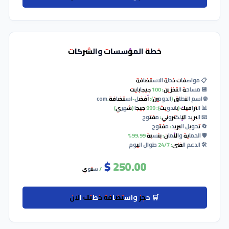
لفني: 24/7 طوال اليوم
160.00 $
/ سنوي
🛒 حجز واستضافة خطتك الآن
خطة المؤسسات والشركات