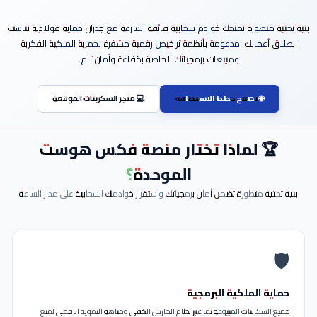
استضافة مواقع عامة I استضافة مؤسسات I دعم فني وصيانة
متطورة تمنحك خوادم سحابية فائقة السرعة مع جدران حماية فولاذية تناسب
أعمالك، مدعومة بأنظمة تراخيص رقمية مشفرة لحماية الملكية الفكرية
ومبيعات برمجياتك الخاصة بكفاءة وأمان تام.
🌐 تصفح خطط الاستضافة
💻 متجر السكربتات الموقعة
 لماذا تختار منصة فكس هوست
الموحدة؟
ية متطورة تضمن أمان برمجياتك واستقرار خوادمك السحابية على مدار الساعة