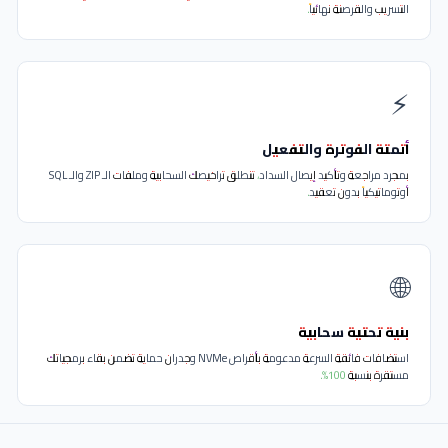
 الملكية البرمجية
سكربتات المبيوعة تمر عبر نظام الحارس الخفي ومتاهة التمويه الرقمي لمنع
 والقرصنة نهائياً.
 الفوترة والتفعيل
بمجرد مراجعة وتأكيد إيصال السداد، تنطلق تراخيصك السحابية وملفات الـ ZIP والـ SQL
يكياً بدون تعقيد.