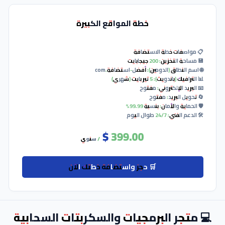
لفني: 24/7 طوال اليوم
250.00 $
/ سنوي
🛒 حجز واستضافة خطتك الآن