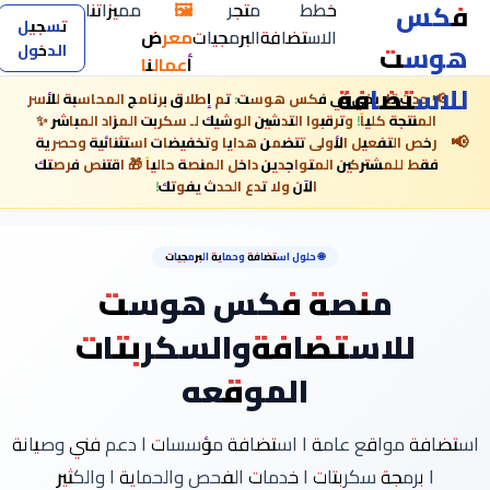
فكس
خطط
متجر
🖼️
مميزاتنا
تسجيل
الاستضافة
البرمجيات
معرض
هوست
الدخول
أعمالنا
للاستضافة
📢 حدث تاريخي في فكس هوست: تم إطلاق برنامج المحاسبة للأسر
المنتجة كلياً! وترقبوا التدشين الوشيك لـ سكربت المزاد المباشر ✨
📢
رخص التفعيل الأولى تتضمن هدايا وتخفيضات استثنائية وحصرية
فقط للمشتركين المتواجدين داخل المنصة حالياً 🎁 اقتنص فرصتك
الآن ولا تدع الحدث يفوتك!
🌐 حلول استضافة وحماية البرمجيات
منصة فكس هوست
للاستضافةوالسكربتات
الموقعه