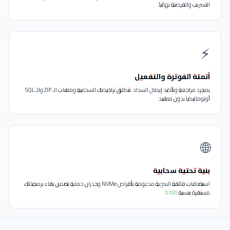
 الملكية البرمجية
سكربتات المبيوعة تمر عبر نظام الحارس الخفي ومتاهة التمويه الرقمي لمنع
 والقرصنة نهائياً.
 الفوترة والتفعيل
بمجرد مراجعة وتأكيد إيصال السداد، تنطلق تراخيصك السحابية وملفات الـ ZIP والـ SQL
يكياً بدون تعقيد.