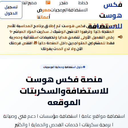
فكس
خطط
متجر
🖼️
مميزاتنا
تسجيل
الاستضافة
البرمجيات
معرض
هوست
الدخول
أعمالنا
للاستضافة
📢 حدث تاريخي في فكس هوست: تم إطلاق برنامج المحاسبة للأسر
المنتجة كلياً! وترقبوا التدشين الوشيك لـ سكربت المزاد المباشر ✨
📢
رخص التفعيل الأولى تتضمن هدايا وتخفيضات استثنائية وحصرية
فقط للمشتركين المتواجدين داخل المنصة حالياً 🎁 اقتنص فرصتك
الآن ولا تدع الحدث يفوتك!
🌐 حلول استضافة وحماية البرمجيات
منصة فكس هوست
للاستضافةوالسكربتات
الموقعه