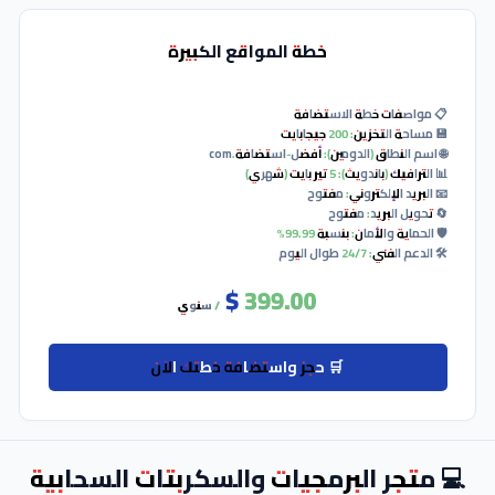
لفني: 24/7 طوال اليوم
250.00 $
/ سنوي
🛒 حجز واستضافة خطتك الآن