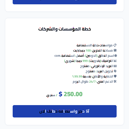
لفني: 24/7 طوال اليوم
160.00 $
/ سنوي
🛒 حجز واستضافة خطتك الآن
خطة المؤسسات والشركات