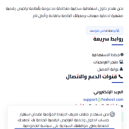
نحن نقدم حلول استضافة سحابية متكاملة مدعومة بأنظمة تراخيص رقمية
مشفرة لحماية مبيعات برمجياتك الخاصة بكفاءة وأمان تام.
💻 برمجة فكس هوست
كربت محمي
220.00 $
روابط سريعة
ج المحاسبة العائلي للاسر المنتجة
🌐 خطط الاستضافة
💻 متجر البرمجيات
👤 بوابة العميل
📞 قنوات الدعم والاتصال
ق تنبيها... للمزيد اضغط معاينة
البريد الإلكتروني:
support@fexhost.com
👁️ المميزات والمعاينة
🛒 شراء وتفعيل الآن
محادثة الواتساب المباشرة:
🍪
نحن نستخدم ملفات تعريف الارتباط المؤمنة لضمان استقرار
💬 اضغط هنا للدردشة المباشرة
جلسات الدخول وحماية التراخيص الرقمية الخاصة بك. تصفحك
للمنصة يعني موافقتك السيادية على سياسة الخصوصية.